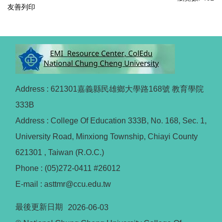
友善列印
Address : 621301嘉義縣民雄鄉大學路168號 教育學院
333B
Address : College Of Education 333B, No. 168, Sec. 1,
University Road, Minxiong Township, Chiayi County
621301 , Taiwan (R.O.C.)
Phone : (05)272-0411 #26012
E-mail : asttmr@ccu.edu.tw
最後更新日期
2026-06-03