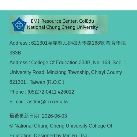
Address : 621301嘉義縣民雄鄉大學路168號 教育學院
333B
Address : College Of Education 333B, No. 168, Sec. 1,
University Road, Minxiong Township, Chiayi County
621301 , Taiwan (R.O.C.)
Phone : (05)272-0411 #26012
E-mail : asttmr@ccu.edu.tw
最後更新日期
2026-06-03
© National Chung Cheng University College Of
Education. Designed by Min-Ru Tsai.