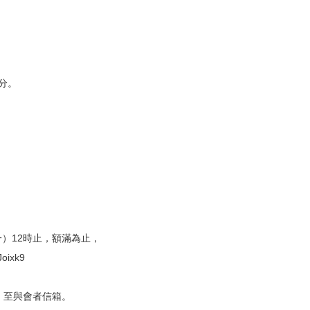
0分。
一）12時止，額滿為止，
ixk9
）至與會者信箱。